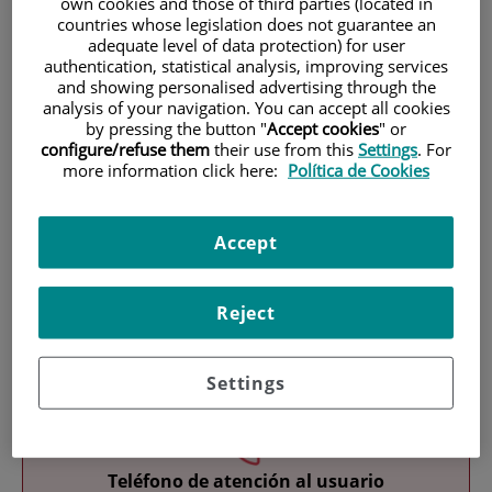
own cookies and those of third parties (located in
countries whose legislation does not guarantee an
adequate level of data protection) for user
authentication, statistical analysis, improving services
and showing personalised advertising through the
analysis of your navigation. You can accept all cookies
by pressing the button "
Accept cookies
" or
configure/refuse them
their use from this
Settings
. For
Investigación
more information click here:
Política de Cookies
Accept
Reject
Docencia
Settings
Teléfono de atención al usuario