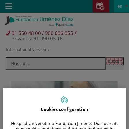
Saltar al contenido
Saltar
E
Idiom
Toggle
es
al
navigation
activo
contenido
/
91 550 48 00 / 900 606 055
Privados: 91 090 05 16
International version
Selector
de
idioma
Cookies configuration
Pacientes y visitantes
Hospital Universitario Fundación Jiménez Díaz uses its
own cookies and those of third parties (located in