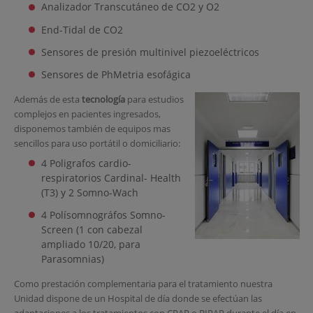
Analizador Transcutáneo de CO2 y O2
End-Tidal de CO2
Sensores de presión multinivel piezoeléctricos
Sensores de PhMetria esofágica
Además de esta
tecnología
para estudios
complejos en pacientes ingresados,
disponemos también de equipos mas
sencillos para uso portátil o domiciliario:
4 Poligrafos cardio-
respiratorios Cardinal- Health
(T3) y 2
Somno-Wach
4 Polísomnográfos Somno-
Screen (1 con cabezal
ampliado 10/20, para
Parasomnias)
Como prestación complementaria para el tratamiento nuestra
Unidad dispone de un Hospital de día donde se efectúan las
adaptaciones a los tratamientos con
CPAP
o
BIPAP
durante el día en