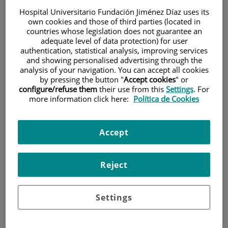
Hospital Universitario Fundación Jiménez Díaz uses its
own cookies and those of third parties (located in
countries whose legislation does not guarantee an
adequate level of data protection) for user
authentication, statistical analysis, improving services
and showing personalised advertising through the
analysis of your navigation. You can accept all cookies
Investigación
by pressing the button "
Accept cookies
" or
configure/refuse them
their use from this
Settings
. For
more information click here:
Política de Cookies
Accept
Reject
Docencia
Settings
Teléfono de atención al usuario