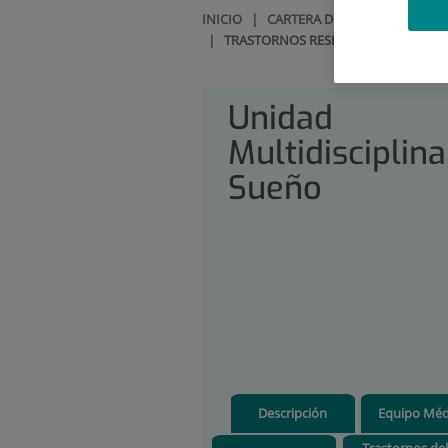
INICIO
|
CARTERA DE SERVICIOS
|
UN
|
TRASTORNOS RESPIRATORIOS RELA
Unidad
Multidisciplina
Sueño
Descripción
Equipo Méd
Trastornos del