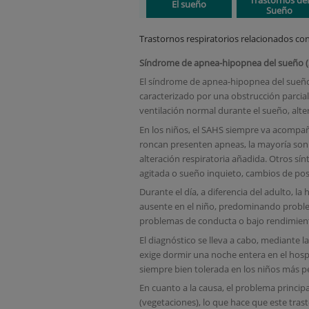
El sueño
Sueño
Trastornos respiratorios relacionados co
Síndrome de apnea-hipopnea del sueño (
El síndrome de apnea-hipopnea del sueño 
caracterizado por una obstrucción parcial
ventilación normal durante el sueño, alt
En los niños, el SAHS siempre va acompañ
roncan presenten apneas, la mayoría son 
alteración respiratoria añadida. Otros sí
agitada o sueño inquieto, cambios de pos
Durante el día, a diferencia del adulto,
ausente en el niño, predominando proble
problemas de conducta o bajo rendimient
El diagnóstico se lleva a cabo, mediante
exige dormir una noche entera en el hospi
siempre bien tolerada en los niños más 
En cuanto a la causa, el problema principa
(vegetaciones), lo que hace que este tra