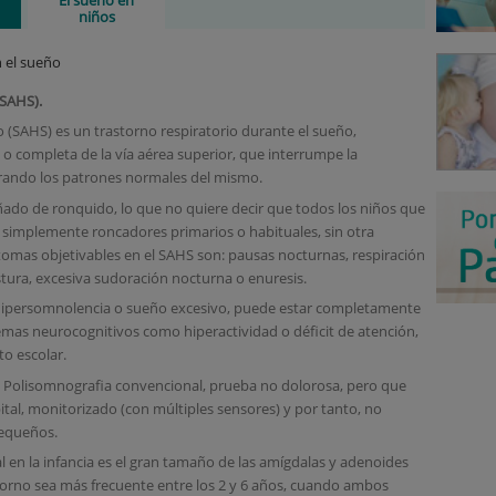
niños
n el sueño
SAHS).
(SAHS) es un trastorno respiratorio durante el sueño,
 o completa de la vía aérea superior, que interrumpe la
erando los patrones normales del mismo.
ado de ronquido, lo que no quiere decir que todos los niños que
simplemente roncadores primarios o habituales, sin otra
ntomas objetivables en el SAHS son: pausas nocturnas, respiración
tura, excesiva sudoración nocturna o enuresis.
 la hipersomnolencia o sueño excesivo, puede estar completamente
mas neurocognitivos como hiperactividad o déficit de atención,
o escolar.
 la Polisomnografia convencional, prueba no dolorosa, pero que
tal, monitorizado (con múltiples sensores) y por tanto, no
pequeños.
l en la infancia es el gran tamaño de las amígdalas y adenoides
storno sea más frecuente entre los 2 y 6 años, cuando ambos