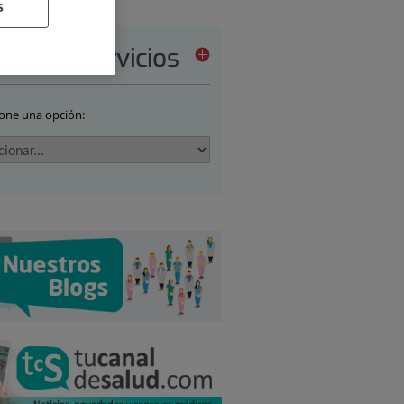
s
tera de servicios
ione una opción: