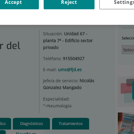
Accept
Reject
Setting
IDAD MULTIDISCIPLINAR DEL SUEÑO
|
EL SUEÑO EN NIÑOS
CIONADOS CON EL SUEÑO
Car
Situación:
Unidad 67 -
Selecc
planta 7ª - Edificio sector
r del
privado
Teléfono:
915504927
E-mail:
ums@fjd.es
Jefe/a de servicio:
Nicolás
Gonzalez Mangado
Especialidad:
">Neumología
ico
Diagnósticos
Tratamientos
El sueño en