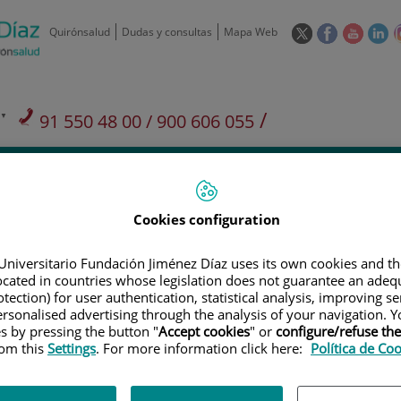
Este
Este
Este
Es
Quirónsalud
Dudas y consultas
Mapa Web
enlace
enlace
enlace
en
se
se
se
se
abrirá
abrirá
abrirá
ab
en
en
en
e
/
91 550 48 00 / 900 606 055
una
una
una
u
ventana
ventana
ventan
ve
Privados: 91 090 05 16
Aseguradoras y
Nuestro
nueva.
nueva.
nueva.
nu
Actividades
mutuas
centro
Cookies configuration
Universitario Fundación Jiménez Díaz uses its own cookies and th
located in countries whose legislation does not guarantee an adequ
tection) for user authentication, statistical analysis, improving s
Investigación
D
rsonalised advertising through the analysis of your navigation. Y
es by pressing the button "
Accept cookies
" or
configure/refuse th
rom this
Settings
. For more information click here:
Política de Co
900 301 013
Teléfono de atención al usuario