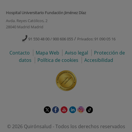
Hospital Universitario Fundación Jiménez Díaz
Avda. Reyes Católicos, 2
28040 Madrid Madrid
/
91 550 48 00 / 900 606 055
Privados: 91 090 05 16
Contacto
Mapa Web
Aviso legal
Protección de
datos
Política de cookies
Accesibilidad
Este
Este
Este
Este
Este
Enlace
enlace
enlace
enlace
enlace
enlace
a
se
se
se
se
se
una
© 2026 Quirónsalud - Todos los derechos reservados
abrirá
abrirá
abrirá
abrirá
abrirá
aplicación