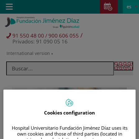
Saltar al contenido
Saltar
E
Idiom
Toggle
es
al
navigation
activo
contenido
/
91 550 48 00 / 900 606 055
Privados: 91 090 05 16
International version
Selector
de
idioma
Cookies configuration
Hospital Universitario Fundación Jiménez Díaz uses its
Pacientes y visitantes
own cookies and those of third parties (located in