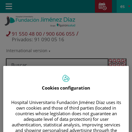
Saltar al contenido
Saltar
E
Idiom
Toggle
es
al
navigation
activo
contenido
/
91 550 48 00 / 900 606 055
Privados: 91 090 05 16
International version
Selector
de
idioma
Cookies configuration
Hospital Universitario Fundación Jiménez Díaz uses its
own cookies and those of third parties (located in
countries whose legislation does not guarantee an
adequate level of data protection) for user
authentication, statistical analysis, improving services
Pacientes y visitantes
and showing personalised advertising through the