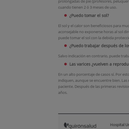
prolongadas de pie (profesores, peluque
cuando tienen 2 ó 3 meses de uso.
¿Puedo tomar el sol?
El sol y el calor son beneficiosos para mu
aconsejable no exponerse horas al sol dir
puede tomar el sol con la debida protecci
¿Puedo trabajar después de lo
Salvo indicación en contrario, puede trab
Las varices ¿vuelven a reprodu
En un alto porcentaje de casos sí. Por est
indiquen, aunque se encuentre bien. Las r
paciente. Después de las primeras revisio
años.
Hospital U