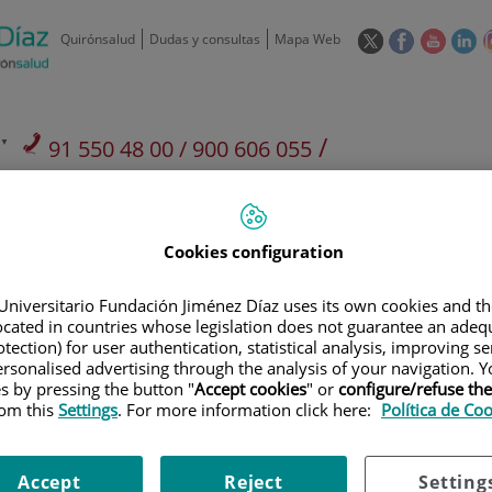
Este
Este
Este
Es
Quirónsalud
Dudas y consultas
Mapa Web
enlace
enlace
enlace
en
se
se
se
se
abrirá
abrirá
abrirá
ab
en
en
en
e
/
91 550 48 00 / 900 606 055
una
una
una
u
ventana
ventana
ventan
ve
Privados: 91 090 05 16
Aseguradoras y
Nuestro
nueva.
nueva.
nueva.
nu
Actividades
mutuas
centro
Cookies configuration
Universitario Fundación Jiménez Díaz uses its own cookies and th
located in countries whose legislation does not guarantee an adequ
tection) for user authentication, statistical analysis, improving s
Investigación
D
rsonalised advertising through the analysis of your navigation. Y
es by pressing the button "
Accept cookies
" or
configure/refuse th
rom this
Settings
. For more information click here:
Política de Co
900 301 013
Teléfono de atención al usuario
Accept
Reject
Setting