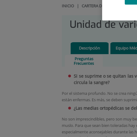
INICIO
|
CARTERA DE SERVICIOS
|
UN
Unidad de vari
Descripción
Equipo Méd
Preguntas
Frecuentes
Si se suprime o se quitan las 
circula la sangre?
Por el sistema profundo. No se crea ning
están enfermas. Es más, se deben suprimi
¿Las medias ortopédicas se deb
No son imprescindibles, pero son muy bene
muslo. Para que sean bien toleradas hay 
especialmente aconsejables durante las h