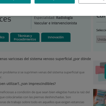
IDAD DE VARICES
|
PREGUNTAS FRECUENTES
Car
ces
Especialidad:
Radiología
Vascular e Intervencionista
Selecc
Técnicas y
ico
Innovación
Procedimientos
venas varicosas del sistema venoso superficial ¿por dónde
ún problema si se suprimen venas del sistema superficial que
r.
en utilizar?, ¿son imprescindibles?
ficiosas a condición de que sean bien elegidas hasta la raíz del
que colocárselas con las piernas deshinchadas. Son
oras de trabajo sobre todo en aquellos que exigen estancias