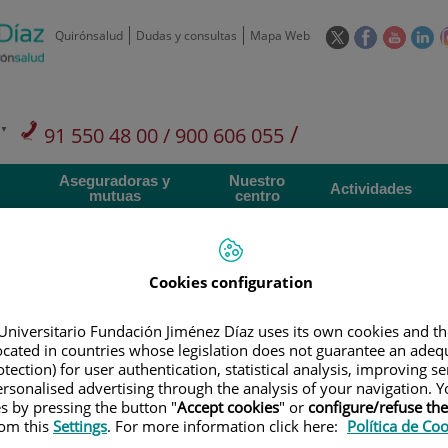
Este
Este
Este
Es
Quirónsalud
Dudas y consultas
Mapa Web
enlace
enlace
enlace
en
se
se
se
se
abrirá
abrirá
abrirá
ab
en
en
en
e
/
91 550 48 00 / 900 606 055
una
una
una
u
ventana
ventana
ventan
ve
Privados: 91 090 05 16
Aseguradoras y
Nuestro
nueva.
nueva.
nueva.
nu
Actividades
mutuas
centro
Cookies configuration
Universitario Fundación Jiménez Díaz uses its own cookies and th
Investigación
D
located in countries whose legislation does not guarantee an adequ
tection) for user authentication, statistical analysis, improving s
rsonalised advertising through the analysis of your navigation. Y
900 301 013
Teléfono de atención al usuario
es by pressing the button "
Accept cookies
" or
configure/refuse th
rom this
Settings
. For more information click here:
Política de Co