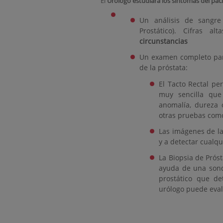
El
Urólogo estudiará los síntomas del pac
Un análisis de sangre 
Prostático). Cifras 
circunstancias
Un examen completo para
de la próstata:
El Tacto Rectal pe
muy sencilla qu
anomalía, dureza o
otras pruebas como 
Las imágenes de la
y a detectar cualq
La Biopsia de Próst
ayuda de una sond
prostático que det
urólogo puede eval