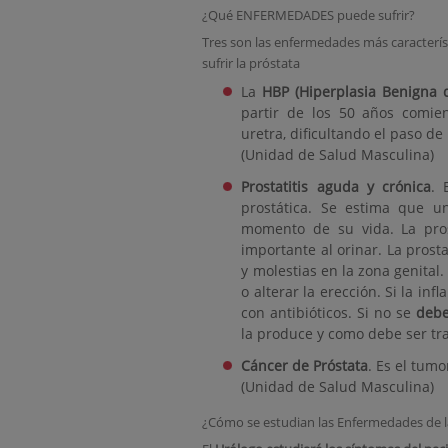
¿Qué ENFERMEDADES puede sufrir?
Tres son las enfermedades más caracterí
sufrir la próstata
La
HBP (Hiperplasia Benigna 
partir de los 50 años comie
uretra, dificultando el paso de
(Unidad de Salud Masculina)
Prostatitis
aguda y crónica
. 
prostática. Se estima que u
momento de su vida. La prosta
importante al orinar. La prost
y molestias en la zona genital
o alterar la erección. Si la in
con antibióticos. Si no se
deb
la produce y como debe ser tr
Cáncer de Próstata
. Es el tumo
(Unidad de Salud Masculina)
¿Cómo se estudian las Enfermedades de l