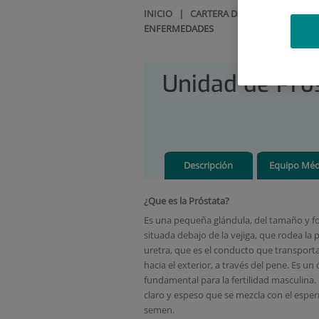
INICIO
|
CARTERA DE SERVICIOS
|
UR
ENFERMEDADES
Unidad de Pró
Descripción
Equipo Méd
¿Que es la Próstata?
Es una pequeña glándula, del tamaño y f
situada debajo de la vejiga, que rodea la 
uretra, que es el conducto que transporta
hacia el exterior, a través del pene. Es un
fundamental para la fertilidad masculina.
claro y espeso que se mezcla con el espe
semen.