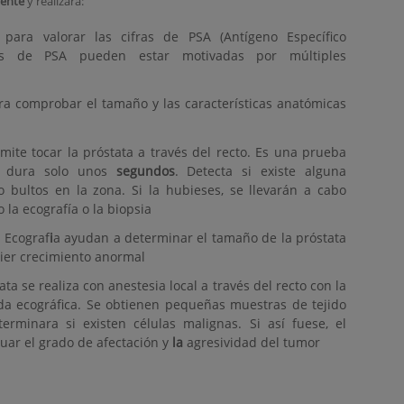
iente
y realizará:
para valorar las cifras de PSA (Antígeno Específico
altas de PSA pueden estar motivadas por múltiples
 comprobar el tamaño y las características anatómicas
rmite tocar la próstata a través del recto. Es una prueba
e dura solo unos
segundos
. Detecta si existe alguna
 bultos en la zona. Si la hubieses, se llevarán a cabo
la ecografía o la biopsia
 Ecograf
i
a ayudan a determinar el tamaño de la próstata
uier crecimiento anormal
ata se realiza con anestesia local a través del recto con la
a ecográfica. Se obtienen pequeñas muestras de tejido
erminara si existen células malignas. Si así fuese, el
uar el grado de afectación y
la
agresividad del tumor