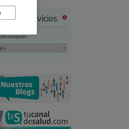
s
tera de servicios
ione una opción: