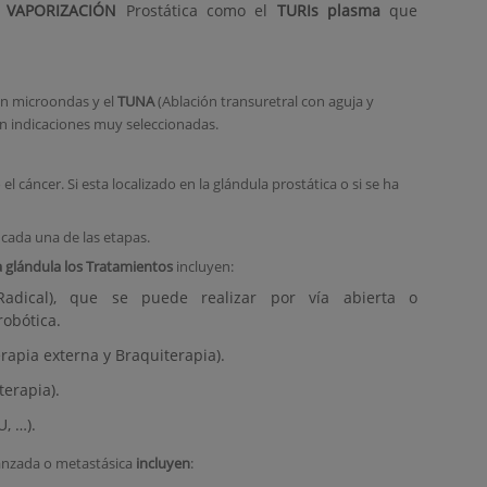
e VAPORIZACIÓN
Prostática como el
TURIs plasma
que
on microondas y el
TUNA
(Ablación transuretral con aguja y
n indicaciones muy seleccionadas.
l cáncer. Si esta localizado en la glándula prostática o si se ha
cada una de las etapas.
a glándula los Tratamientos
incluyen:
 Radical), que se puede realizar por vía abierta o
robótica.
rapia externa y Braquiterapia).
terapia).
U, …).
anzada o metastásica
incluyen
: