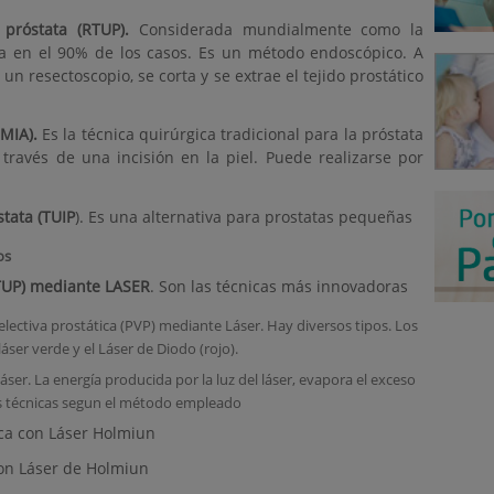
 próstata (RTUP).
Considerada mundialmente como la
iza en el 90% de los casos. Es un método endoscópico. A
 un resectoscopio, se corta y se extrae el tejido prostático
MIA).
Es la técnica quirúrgica tradicional para la próstata
través de una incisión en la piel. Puede realizarse por
stata (TUIP
). Es una alternativa para prostatas pequeñas
os
TUP) mediante LASER
. Son las técnicas más innovadoras
electiva prostática (PVP) mediante Láser. Hay diversos tipos. Los
láser verde y el Láser de Diodo (rojo).
 láser. La energía producida por la luz del láser, evapora el exceso
tes técnicas segun el método empleado
ca con Láser Holmiun
con Láser de Holmiun