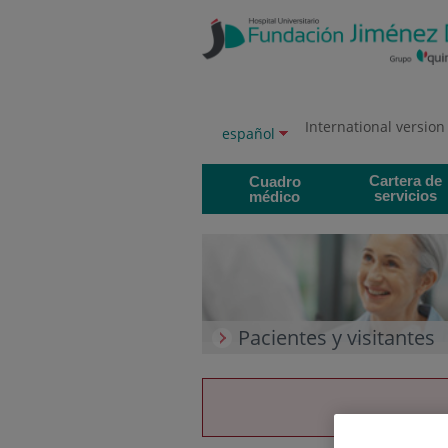
Saltar al contenido
Saltar
al
contenido
International version
Selector
Idioma
español
de
activo
idioma
Cartera de
Cuadro
servicios
médico
Pacientes y visitantes