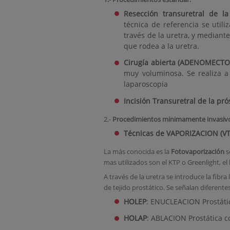
Resección transuretral de la
técnica de referencia se util
través de la uretra, y mediante
que rodea a la uretra.
Cirugía abierta (ADENOMECTO
muy voluminosa. Se realiza a 
laparoscopia
Incisión Transuretral de la pró
2.-
Procedimientos minimamente invasiv
Técnicas de VAPORIZACION (V
La más conocida es la
Fotovaporización
s
mas utilizados son el KTP o Greenlight, el 
A través de la uretra se introduce la fibra
de tejido prostático. Se señalan diferen
HOLEP
: ENUCLEACION Prostáti
HOLAP
: ABLACION Prostática 