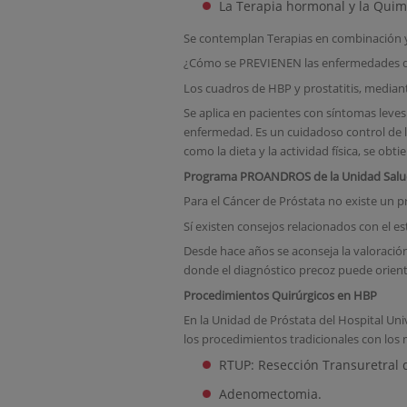
La Terapia hormonal y la Quim
Se contemplan Terapias en combinación y l
¿Cómo se PREVIENEN las enfermedades de
Los cuadros de HBP y prostatitis, mediant
Se aplica en pacientes con síntomas leves
enfermedad. Es un cuidadoso control de l
como la dieta y la actividad física, se obti
Programa PROANDROS de la Unidad Salu
Para el Cáncer de Próstata no existe un 
Sí existen consejos relacionados con el es
Desde hace años se aconseja la valoración 
donde el diagnóstico precoz puede orient
Procedimientos Quirúrgicos en HBP
En la Unidad de Próstata del Hospital Univ
los procedimientos tradicionales con lo
RTUP: Resección Transuretral d
Adenomectomia.