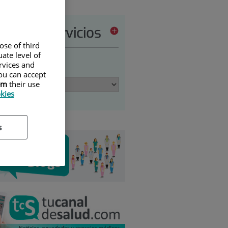
tera de servicios
ose of third
ate level of
ervices and
ione una opción:
ou can accept
em
their use
okies
s