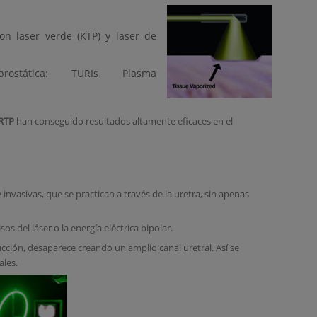
con laser verde (KTP) y laser de
n prostática: TURIs Plasma
VRTP
han conseguido resultados altamente eficaces en el
vasivas, que se practican a través de la uretra, sin apenas
os del láser o la energía eléctrica bipolar.
ucción, desaparece creando un amplio canal uretral. Así se
ales.