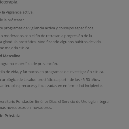
ioterapia.
a Vigilancia activa.
 la próstata?
e programas de vigilancia activa y consejos específicos.
 o moderados con el fin de retrasar la progresión de la
a glándula prostática. Modificando algunos hábitos de vida,
ene mejoría clínica.
d Masculina
programa específico de prevención.
tilo de vida, y fármacos en programas de investigación clínica.
urológica de la salud prostática, a partir de los 45-50 años,
ar terapias precoces y focalizadas en enfermedad incipiente.
ersitario Fundación Jiménez Díaz, el Servicio de Urología integra
s más novedosos e innovadores.
e Próstata.