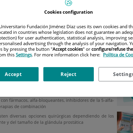
OLOGÍA
|
UNIDADES
|
UNIDAD DE PRÓSTATA
|
Cookies configuration
Car
Universitario Fundación Jiménez Díaz uses its own cookies and th
stata
located in countries whose legislation does not guarantee an adequ
Jefe/a de servicio:
Juan
tection) for user authentication, statistical analysis, improving s
Selecc
García Cardoso
rsonalised advertising through the analysis of your navigation. Y
es by pressing the button "
Accept cookies
" or
configure/refuse th
Especialidad:
">Urología
rom this
Settings
. For more information click here:
Política de Co
ico
Enfermedades
Técnicas
Accept
Reject
Setting
cas o quirúrgicas
con fármacos, alfa-bloqueantes, inhibidores de la 5-alfa-
terapias de combinación
isten diversas opciones quirúrgicas dependiendo de los
nte y del tamaño de la glándula prostática