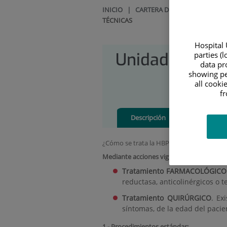
INICIO
|
CARTERA DE SERVICIOS
|
UR
TÉCNICAS
Hospital 
Unidad de Pró
parties (
data pro
showing pe
all cooki
f
Descripción
Equipo Méd
¿Cómo se trata la HBP?
Mediante acciones vigilantes, farmacológi
Tratamiento FARMACOLÓGICO
reductasa, anticolinérgicos o 
Tratamiento QUIRÚRGICO
. Ex
síntomas, de la edad del pacie
1.-
Procedimientos estándar: