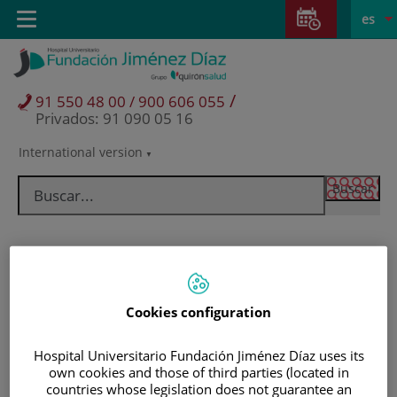
Saltar al contenido
Saltar
E
Idiom
Toggle
es
al
navigation
activo
contenido
/
91 550 48 00 / 900 606 055
Privados: 91 090 05 16
International version
Selector
de
idioma
Cookies configuration
Hospital Universitario Fundación Jiménez Díaz uses its
own cookies and those of third parties (located in
Pacientes y visitantes
countries whose legislation does not guarantee an