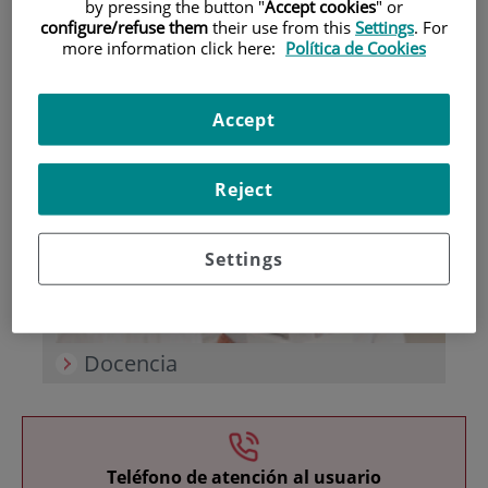
by pressing the button "
Accept cookies
" or
configure/refuse them
their use from this
Settings
. For
more information click here:
Política de Cookies
Accept
Investigación
Reject
Settings
Docencia
Teléfono de atención al usuario