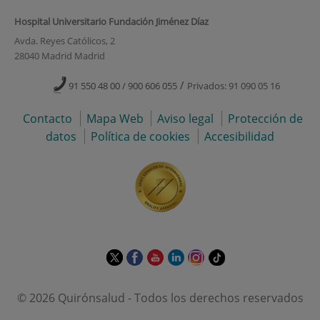
Hospital Universitario Fundación Jiménez Díaz
Avda. Reyes Católicos, 2
28040 Madrid Madrid
/
91 550 48 00 / 900 606 055
Privados: 91 090 05 16
Contacto
Mapa Web
Aviso legal
Protección de
datos
Política de cookies
Accesibilidad
Este
Este
Este
Este
Este
Enlace
enlace
enlace
enlace
enlace
enlace
a
se
se
se
se
se
una
© 2026 Quirónsalud - Todos los derechos reservados
abrirá
abrirá
abrirá
abrirá
abrirá
aplicación
en
en
en
en
en
externa.