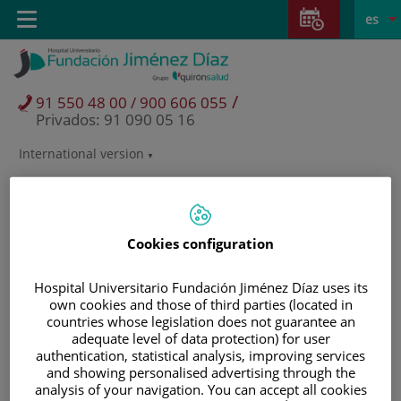
Saltar al contenido
Saltar
E
Idiom
Toggle
es
al
navigation
activo
contenido
/
91 550 48 00 / 900 606 055
Privados: 91 090 05 16
International version
Selector
de
idioma
Cookies configuration
Hospital Universitario Fundación Jiménez Díaz uses its
own cookies and those of third parties (located in
countries whose legislation does not guarantee an
adequate level of data protection) for user
authentication, statistical analysis, improving services
and showing personalised advertising through the
Pacientes y visitantes
analysis of your navigation. You can accept all cookies