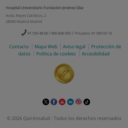
Hospital Universitario Fundación Jiménez Díaz
Avda. Reyes Católicos, 2
28040 Madrid Madrid
/
91 550 48 00 / 900 606 055
Privados: 91 090 05 16
Contacto
Mapa Web
Aviso legal
Protección de
datos
Política de cookies
Accesibilidad
Este
Este
Este
Este
Este
Enlace
enlace
enlace
enlace
enlace
enlace
a
se
se
se
se
se
una
© 2026 Quirónsalud - Todos los derechos reservados
abrirá
abrirá
abrirá
abrirá
abrirá
aplicación
en
en
en
en
en
externa.