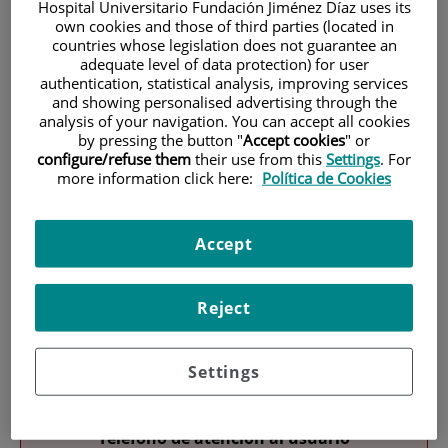
Hospital Universitario Fundación Jiménez Díaz uses its
own cookies and those of third parties (located in
countries whose legislation does not guarantee an
adequate level of data protection) for user
authentication, statistical analysis, improving services
and showing personalised advertising through the
analysis of your navigation. You can accept all cookies
by pressing the button "
Accept cookies
" or
Investigación
configure/refuse them
their use from this
Settings
. For
more information click here:
Política de Cookies
Accept
Reject
Docencia
Settings
Teléfono de atención al usuario