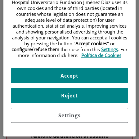
Hospital Universitario Fundación Jiménez Díaz uses its
own cookies and those of third parties (located in
countries whose legislation does not guarantee an
adequate level of data protection) for user
authentication, statistical analysis, improving services
and showing personalised advertising through the
analysis of your navigation. You can accept all cookies
by pressing the button "
Accept cookies
" or
Research
configure/refuse them
their use from this
Settings
. For
more information click here:
Política de Cookies
Accept
Reject
Teaching
Settings
Teléfono de atención al usuario