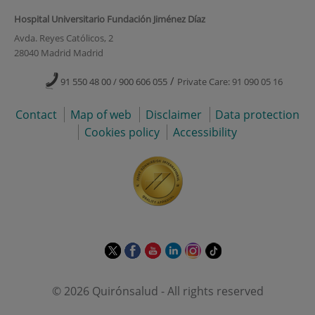
Hospital Universitario Fundación Jiménez Díaz
Avda. Reyes Católicos, 2
28040 Madrid Madrid
/
91 550 48 00 / 900 606 055
Private Care: 91 090 05 16
Contact
Map of web
Disclaimer
Data protection
Cookies policy
Accessibility
This
This
This
This
This
Link
link
link
link
link
link
to
will
will
will
will
will
external
© 2026 Quirónsalud - All rights reserved
open
open
open
open
open
application.
in
in
in
in
in