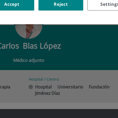
Accept
Reject
Setting
BLAS LÓPEZ
Carlos
Blas López
Médico adjunto
Hospital / Centro:
rapia
Hospital Universitario Fundación
Jiménez Díaz