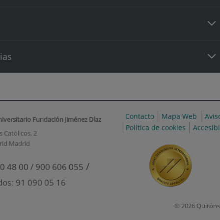
ias
Contacto
Mapa Web
Avis
niversitario Fundación Jiménez Díaz
Política de cookies
Accesib
 Católicos, 2
rid Madrid
/
0 48 00 / 900 606 055
dos: 91 090 05 16
© 2026 Quiróns