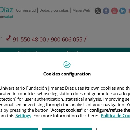
Este
Este
Este
Es
Quirónsalud
Dudas y consultas
Mapa Web
enlace
enlace
enlace
en
se
se
se
se
abrirá
abrirá
abrirá
ab
en
en
en
e
/
91 550 48 00 / 900 606 055
una
una
una
u
ventana
ventana
ventan
ve
Privados: 91 090 05 16
Aseguradoras y
Nuestro
nueva.
nueva.
nueva.
nu
Actividades
mutuas
centro
Cookies configuration
Universitario Fundación Jiménez Díaz uses its own cookies and th
located in countries whose legislation does not guarantee an adequ
Investigación
D
tection) for user authentication, statistical analysis, improving s
rsonalised advertising through the analysis of your navigation. Y
es by pressing the button "
Accept cookies
" or
configure/refuse th
rom this
Settings
. For more information click here:
Política de Co
900 301 013
Teléfono de atención al usuario