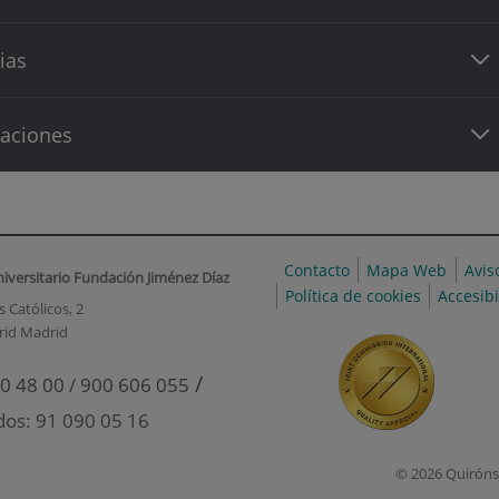
ias
caciones
Contacto
Mapa Web
Avis
niversitario Fundación Jiménez Díaz
Política de cookies
Accesib
 Católicos, 2
rid Madrid
/
0 48 00 / 900 606 055
dos: 91 090 05 16
© 2026 Quiróns