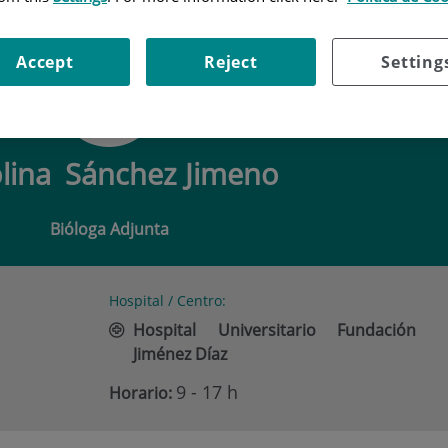
NA SÁNCHEZ JIMENO
Accept
Reject
Setting
lina
Sánchez Jimeno
Bióloga Adjunta
Hospital / Centro:
Hospital Universitario Fundación
Jiménez Díaz
9 - 17 h
Horario: