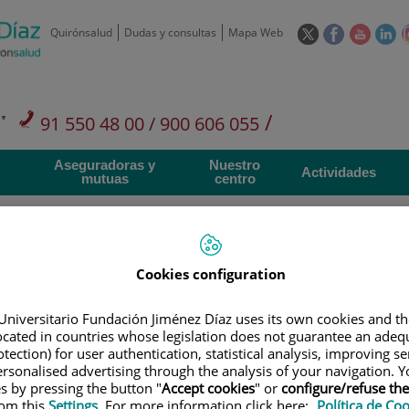
Este
Este
Este
Es
Quirónsalud
Dudas y consultas
Mapa Web
enlace
enlace
enlace
en
se
se
se
se
abrirá
abrirá
abrirá
ab
en
en
en
e
/
91 550 48 00 / 900 606 055
una
una
una
u
ventana
ventana
ventan
ve
Privados: 91 090 05 16
Aseguradoras y
Nuestro
nueva.
nueva.
nueva.
nu
Actividades
mutuas
centro
Cookies configuration
Investigación
D
Universitario Fundación Jiménez Díaz uses its own cookies and th
located in countries whose legislation does not guarantee an adequ
tection) for user authentication, statistical analysis, improving s
900 301 013
rsonalised advertising through the analysis of your navigation. Y
Teléfono de atención al usuario
es by pressing the button "
Accept cookies
" or
configure/refuse th
rom this
Settings
. For more information click here:
Política de Co