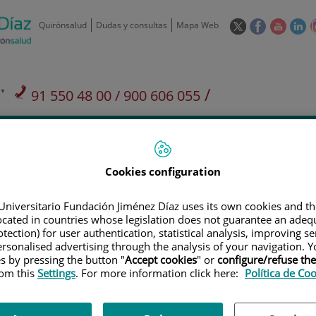
Este
Este
Este
Es
Quirónsalud
Dudas y consultas
Mapa Web
enlace
enlace
enlace
en
se
se
se
se
abrirá
abrirá
abrirá
ab
en
en
en
e
/
91 550 48 00 / 900 606 055
una
una
una
u
ventana
ventana
ventan
ve
Privados: 91 090 05 16
Aseguradoras y
Nuestro
nueva.
nueva.
nueva.
nu
Actividades
mutuas
centro
Cookies configuration
Universitario Fundación Jiménez Díaz uses its own cookies and th
located in countries whose legislation does not guarantee an adequ
tection) for user authentication, statistical analysis, improving s
Investigación
D
rsonalised advertising through the analysis of your navigation. Y
es by pressing the button "
Accept cookies
" or
configure/refuse th
rom this
Settings
. For more information click here:
Política de Co
900 301 013
Teléfono de atención al usuario