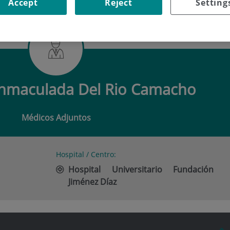
Accept
Reject
Setting
VA INMACULADA DEL RIO CAMACHO
Inmaculada Del Rio Camacho
Médicos Adjuntos
Hospital / Centro:
Hospital Universitario Fundación
Jiménez Díaz