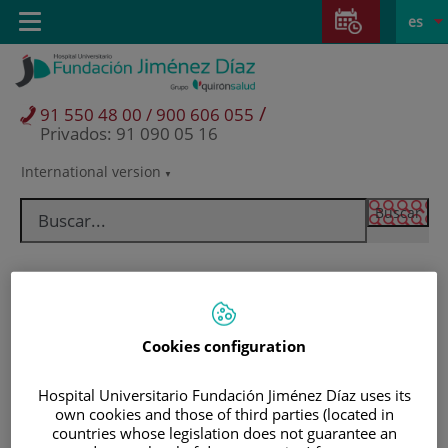
Saltar al contenido
Saltar
E
Idiom
Toggle
es
al
navigation
activo
contenido
/
91 550 48 00 / 900 606 055
Privados: 91 090 05 16
International version
Selector
de
idioma
Cookies configuration
Hospital Universitario Fundación Jiménez Díaz uses its
own cookies and those of third parties (located in
Pacientes y visitantes
countries whose legislation does not guarantee an