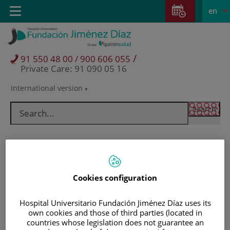
Jump to content
Jump
L
Active
Toggle
en
to
navigation
langu
content
/
91 550 48 00 / 900 606 055
Private Care: 91 090 05 16
International version
Language
selector
Cookies configuration
Hospital Universitario Fundación Jiménez Díaz uses its
own cookies and those of third parties (located in
Patients and visitors
countries whose legislation does not guarantee an