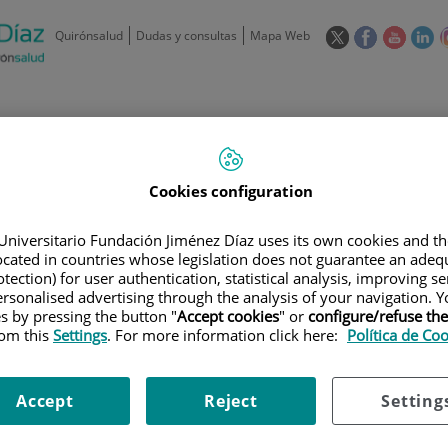
Este
Este
Este
Es
Quirónsalud
Dudas y consultas
Mapa Web
enlace
enlace
enlace
en
se
se
se
se
abrirá
abrirá
abrirá
ab
en
en
en
e
/
91 550 48 00 / 900 606 055
una
una
una
u
ventana
ventana
ventan
ve
Privados: 91 090 05 16
Aseguradoras y
Nuestro
nueva.
nueva.
nueva.
nu
Actividades
Cookies configuration
mutuas
centro
Universitario Fundación Jiménez Díaz uses its own cookies and th
located in countries whose legislation does not guarantee an adequ
tection) for user authentication, statistical analysis, improving s
rsonalised advertising through the analysis of your navigation. Y
es by pressing the button "
Accept cookies
" or
configure/refuse th
Investigación
D
rom this
Settings
. For more information click here:
Política de Co
Accept
Reject
Setting
900 301 013
Teléfono de atención al usuario