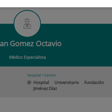
OMEZ OCTAVIO
uan
Gomez Octavio
Médico Especialista
Hospital / Centro:
Hospital Universitario Fundación
Jiménez Díaz