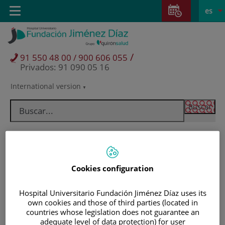
Saltar al contenido
Saltar
E
Idiom
Toggle
es
al
navigation
activo
contenido
/
91 550 48 00 / 900 606 055
Privados: 91 090 05 16
International version
Selector
de
idioma
Cookies configuration
Hospital Universitario Fundación Jiménez Díaz uses its
own cookies and those of third parties (located in
countries whose legislation does not guarantee an
Pacientes y visitantes
adequate level of data protection) for user