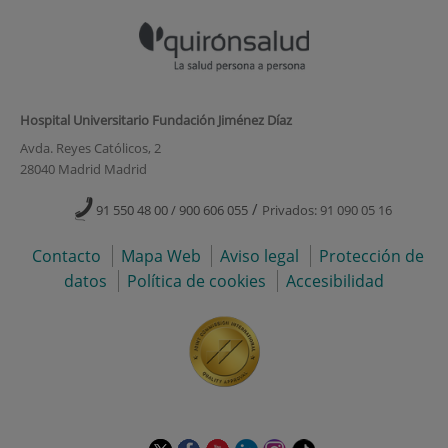
Hospital Universitario Fundación Jiménez Díaz
Avda. Reyes Católicos, 2
28040 Madrid Madrid
/
91 550 48 00 / 900 606 055
Privados: 91 090 05 16
Contacto
Mapa Web
Aviso legal
Protección de
datos
Política de cookies
Accesibilidad
Este
Este
Este
Este
Este
Enlace