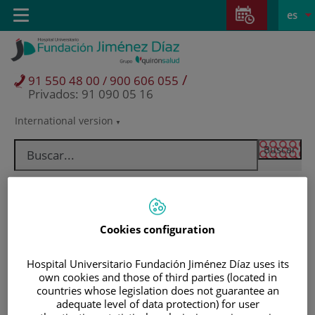
Saltar al contenido
Saltar
E
Idiom
Toggle
es
al
navigation
activo
contenido
/
91 550 48 00 / 900 606 055
Privados: 91 090 05 16
International version
Selector
de
idioma
Cookies configuration
Hospital Universitario Fundación Jiménez Díaz uses its
own cookies and those of third parties (located in
countries whose legislation does not guarantee an
Pacientes y visitantes
adequate level of data protection) for user