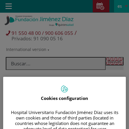
Saltar al contenido
Saltar
E
Idiom
Toggle
es
al
navigation
activo
contenido
/
91 550 48 00 / 900 606 055
Privados: 91 090 05 16
International version
Selector
de
idioma
Cookies configuration
Hospital Universitario Fundación Jiménez Díaz uses its
own cookies and those of third parties (located in
Pacientes y visitantes
countries whose legislation does not guarantee an
adequate level of data protection) for user