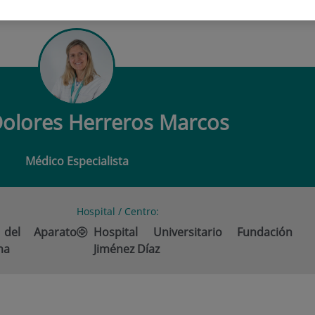
DOLORES HERREROS MARCOS
olores Herreros Marcos
Médico Especialista
Hospital / Centro:
 del Aparato
Hospital Universitario Fundación
ma
Jiménez Díaz