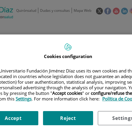
Este
Este
Este
Es
Quirónsalud
Dudas y consultas
Mapa Web
enlace
enlace
enlace
en
se
se
se
se
abrirá
abrirá
abrirá
ab
en
en
en
e
/
91 550 48 00 / 900 606 055
una
una
una
u
ventana
ventana
ventan
ve
Privados: 91 090 05 16
Aseguradoras y
Nuestro
nueva.
nueva.
nueva.
nu
Actividades
Cookies configuration
mutuas
centro
Universitario Fundación Jiménez Díaz uses its own cookies and th
located in countries whose legislation does not guarantee an adequ
tection) for user authentication, statistical analysis, improving s
rsonalised advertising through the analysis of your navigation. Y
es by pressing the button "
Accept cookies
" or
configure/refuse th
Investigación
D
rom this
Settings
. For more information click here:
Política de Co
Accept
Reject
Setting
900 301 013
Teléfono de atención al usuario