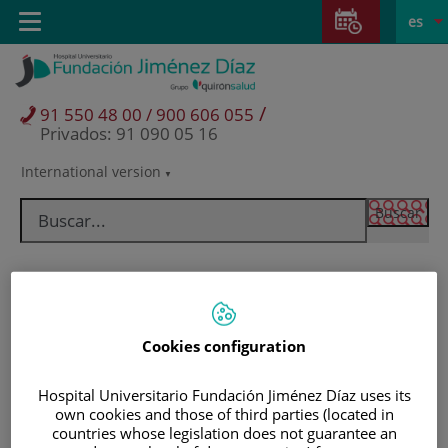
Saltar al contenido
Saltar
E
Idiom
Toggle
es
al
navigation
activo
contenido
/
91 550 48 00 / 900 606 055
Privados: 91 090 05 16
International version
Selector
de
idioma
Cookies configuration
Hospital Universitario Fundación Jiménez Díaz uses its
own cookies and those of third parties (located in
Pacientes y visitantes
countries whose legislation does not guarantee an