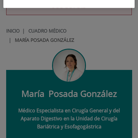
900 301 013
INICIO
|
CUADRO MÉDICO
|
MARÍA POSADA GONZÁLEZ
María
Posada González
Médico Especialista en Cirugía General y del
Aparato Digestivo en la Unidad de Cirugía
Bariátrica y Esofagogástrica