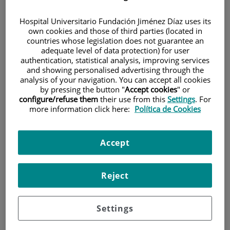
Hospital Universitario Fundación Jiménez Díaz uses its
own cookies and those of third parties (located in
countries whose legislation does not guarantee an
adequate level of data protection) for user
authentication, statistical analysis, improving services
and showing personalised advertising through the
Investigación
analysis of your navigation. You can accept all cookies
by pressing the button "
Accept cookies
" or
configure/refuse them
their use from this
Settings
. For
more information click here:
Política de Cookies
Accept
Docencia
Reject
Settings
Teléfono de atención al usuario