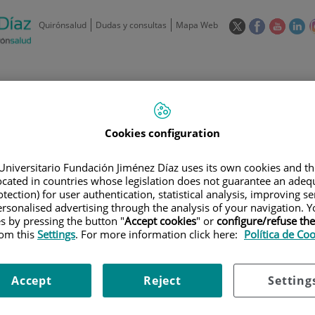
Este
Este
Este
Es
Quirónsalud
Dudas y consultas
Mapa Web
enlace
enlace
enlace
en
se
se
se
se
abrirá
abrirá
abrirá
ab
en
en
en
e
/
91 550 48 00 / 900 606 055
una
una
una
u
ventana
ventana
ventan
ve
Privados: 91 090 05 16
Aseguradoras y
Nuestro
nueva.
nueva.
nueva.
nu
Cookies configuration
Actividades
mutuas
centro
Universitario Fundación Jiménez Díaz uses its own cookies and th
located in countries whose legislation does not guarantee an adequ
tection) for user authentication, statistical analysis, improving s
rsonalised advertising through the analysis of your navigation. Y
es by pressing the button "
Accept cookies
" or
configure/refuse th
rom this
Settings
. For more information click here:
Política de Co
Investigación
D
Accept
Reject
Setting
900 301 013
Teléfono de atención al usuario