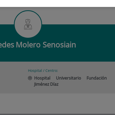
ES MOLERO SENOSIAIN
edes
Molero Senosiain
Hospital / Centro:
Hospital Universitario Fundación
Jiménez Díaz