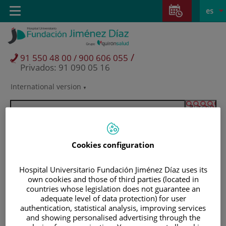
Saltar al contenido
Saltar
E
Idiom
Toggle
es
al
navigation
activo
contenido
/
91 550 48 00 / 900 606 055
Privados: 91 090 05 16
International version
Selector
de
idioma
Cookies configuration
Hospital Universitario Fundación Jiménez Díaz uses its
own cookies and those of third parties (located in
countries whose legislation does not guarantee an
adequate level of data protection) for user
authentication, statistical analysis, improving services
Pacientes y visitantes
and showing personalised advertising through the