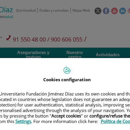
Este
Este
Este
Es
Quirónsalud
Dudas y consultas
Mapa Web
enlace
enlace
enlace
en
se
se
se
se
abrirá
abrirá
abrirá
ab
en
en
en
e
/
91 550 48 00 / 900 606 055
una
una
una
u
ventana
ventana
ventan
ve
Privados: 91 090 05 16
Aseguradoras y
Nuestro
nueva.
nueva.
nueva.
nu
Actividades
mutuas
centro
Cookies configuration
Universitario Fundación Jiménez Díaz uses its own cookies and th
Investigación
D
located in countries whose legislation does not guarantee an adequ
tection) for user authentication, statistical analysis, improving s
rsonalised advertising through the analysis of your navigation. Y
es by pressing the button "
Accept cookies
" or
configure/refuse th
900 301 013
Teléfono de atención al usuario
rom this
Settings
. For more information click here:
Política de Co