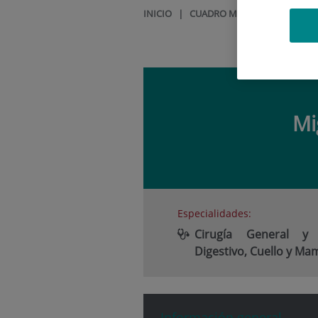
INICIO
|
CUADRO MÉDICO
|
MIGUEL
Mi
Especialidades:
Cirugía General y
Digestivo, Cuello y Ma
Información general