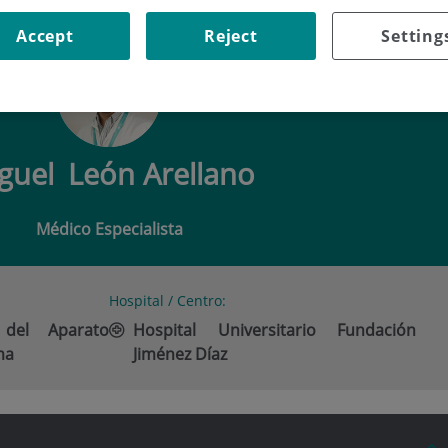
 LEÓN ARELLANO
Accept
Reject
Setting
guel
León Arellano
Médico Especialista
Hospital / Centro:
 del Aparato
Hospital Universitario Fundación
ma
Jiménez Díaz