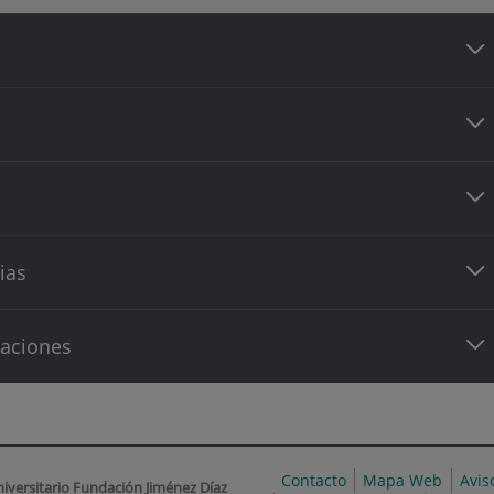
ias
caciones
Contacto
Mapa Web
Avis
niversitario Fundación Jiménez Díaz