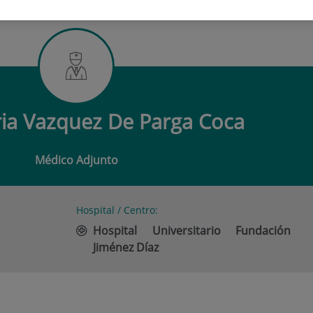
MARIA VAZQUEZ DE PARGA COCA
ia Vazquez De Parga Coca
Médico Adjunto
Hospital / Centro:
Hospital Universitario Fundación
Jiménez Díaz