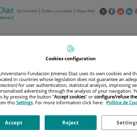
Este
Este
Este
Es
Quirónsalud
Dudas y consultas
Mapa Web
enlace
enlace
enlace
en
se
se
se
se
abrirá
abrirá
abrirá
ab
en
en
en
e
/
91 550 48 00 / 900 606 055
una
una
una
u
ventana
ventana
ventan
ve
Privados: 91 090 05 16
Aseguradoras y
Nuestro
nueva.
nueva.
nueva.
nu
Actividades
Cookies configuration
mutuas
centro
Universitario Fundación Jiménez Díaz uses its own cookies and th
located in countries whose legislation does not guarantee an adequ
tection) for user authentication, statistical analysis, improving s
rsonalised advertising through the analysis of your navigation. Y
es by pressing the button "
Accept cookies
" or
configure/refuse th
Investigación
D
rom this
Settings
. For more information click here:
Política de Co
Accept
Reject
Setting
900 301 013
Teléfono de atención al usuario