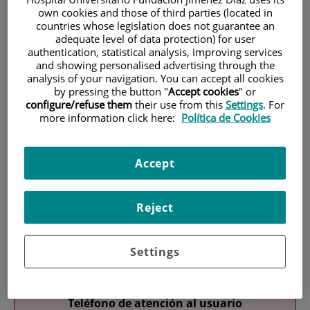
own cookies and those of third parties (located in
countries whose legislation does not guarantee an
adequate level of data protection) for user
authentication, statistical analysis, improving services
and showing personalised advertising through the
analysis of your navigation. You can accept all cookies
by pressing the button "
Accept cookies
" or
configure/refuse them
their use from this
Settings
. For
Investigación
more information click here:
Política de Cookies
Accept
Reject
Docencia
Settings
Teléfono de atención al usuario