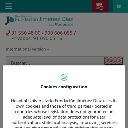
Saltar al contenido
Saltar
E
Idiom
Toggle
es
al
navigation
activo
contenido
/
91 550 48 00 / 900 606 055
Privados: 91 090 05 16
International version
Selector
de
idioma
Cookies configuration
Hospital Universitario Fundación Jiménez Díaz uses its
own cookies and those of third parties (located in
countries whose legislation does not guarantee an
adequate level of data protection) for user
Pacientes y visitantes
authentication, statistical analysis, improving services
and showing personalised advertising through the