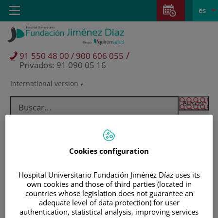
Saltar al contenido
Saltar
E
Idiom
Toggle
es
al
navigation
activo
contenido
/
91 550 48 00 / 900 606 055
Privados: 91 090 05 16
International version
Selector
de
idioma
Cookies configuration
Hospital Universitario Fundación Jiménez Díaz uses its
own cookies and those of third parties (located in
countries whose legislation does not guarantee an
adequate level of data protection) for user
Pacientes y visitantes
authentication, statistical analysis, improving services