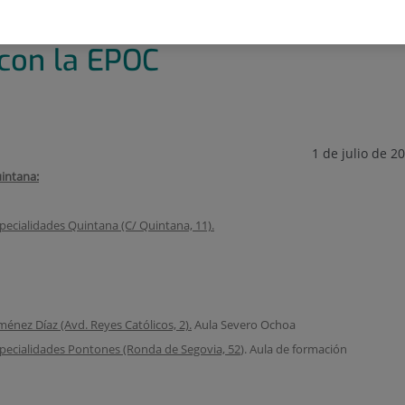
OC
 con la EPOC
1 de julio de 2
intana:
pecialidades Quintana (C/ Quintana, 11).
ménez Díaz (Avd. Reyes Católicos, 2).
Aula Severo Ochoa
pecialidades Pontones (Ronda de Segovia, 52
). Aula de formación