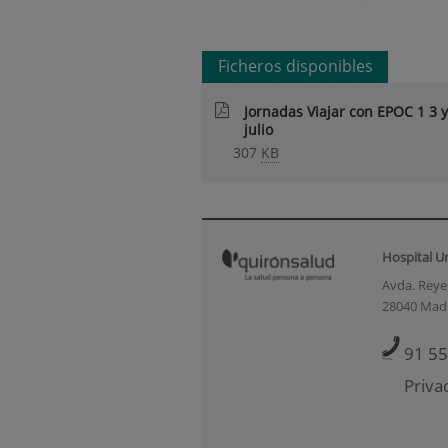
Ficheros disponibles
Jornadas Viajar con EPOC 1 3 y
julio
307
KB
Hospital U
Avda. Reyes
28040 Mad
91 55
Priva