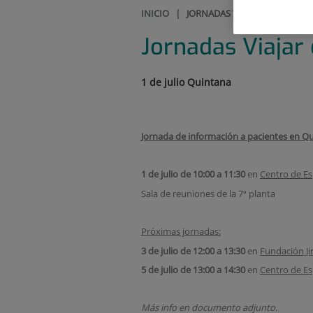
INICIO
|
JORNADAS VIAJAR CON LA EP
Jornadas Viajar
1 de julio Quintana
Jornada de información a pacientes en Qu
1 de julio de 10:00 a 11:30
en
Centro de Es
Sala de reuniones de la 7ª planta
Próximas jornadas:
3 de julio de 12:00 a 13:30
en
Fundación Ji
5 de julio de 13:00 a 14:30
en
Centro de Es
Más info en documento adjunto.