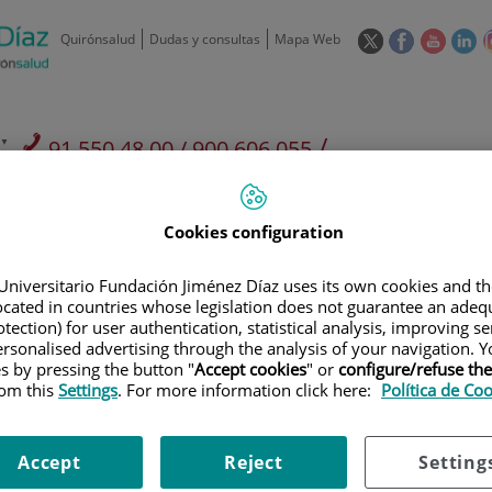
Este
Este
Este
Es
Quirónsalud
Dudas y consultas
Mapa Web
enlace
enlace
enlace
en
se
se
se
se
abrirá
abrirá
abrirá
ab
en
en
en
e
/
91 550 48 00 / 900 606 055
una
una
una
u
ventana
ventana
ventan
ve
Privados: 91 090 05 16
Aseguradoras y
Nuestro
nueva.
nueva.
nueva.
nu
Actividades
mutuas
centro
Cookies configuration
Universitario Fundación Jiménez Díaz uses its own cookies and th
located in countries whose legislation does not guarantee an adequ
tection) for user authentication, statistical analysis, improving s
rsonalised advertising through the analysis of your navigation. Y
Investigación
D
es by pressing the button "
Accept cookies
" or
configure/refuse th
rom this
Settings
. For more information click here:
Política de Co
900 301 013
Teléfono de atención al usuario
Accept
Reject
Setting