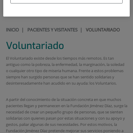
900 301 013
INICIO
|
PACIENTES Y VISITANTES
|
VOLUNTARIADO
Voluntariado
El Voluntariado existe desde los tiempos más remotos. Es tan
antiguo como la pobreza, la enfermedad, la marginación, la soledad
o cualquier otro tipo de miseria humana. Frente a estos problemas
siempre han surgido personas que se han sentido solidarias y
desinteresadamente han acudido en su ayuda: los Voluntarios.
A partir del conocimiento de la situación concreta en que muchos
pacientes llegan y permanecen en la Fundación Jiménez Díaz, surge la
necesidad de crear un pequeño grupo de personas, que se sienten
solidarias con quienes pasan por estas situaciones y con su apoyo y
gestos, paliar algunas de sus necesidades. Por estos motivos, la
Fundación Jiménez Díaz pretende mejorar sus servicios poniendo a