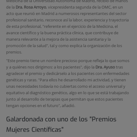
Medicina de la Universidad Autónoma de Madrid, recibió de manos
de la
Dra. Rosa Arroyo
, vicepresidenta segunda de la OMC, en un
acto que reunió en Madrid a numerosos representantes del sector
profesional sanitario, reconoce así la labor, experiencia y trayectoria
de esta profesional, "referente en el ejercicio de la Medicina, el
avance científico y la buena práctica clínica, que contribuye de
manera relevante a la mejora de la asistencia sanitaria y la
promoción de la salud", tal y como explica la organización de los
premios.
"Este premio tiene un nombre precioso porque refleja lo que somos
y a quiénes nos dirigimos: a los pacientes", dijo la
Dra. Ayuso
tras
agradecer el premio y dedicárselo a los pacientes con enfermedades
genéticas y raras. "Para ellos he desarrollado mi actividad, y tienen
unas necesidades todavía no cubiertas como el acceso universal y
equitativo al diagnóstico genético, algo en lo que se está trabajando
junto al desarrollo de terapias que permitan que estos pacientes
tengan opciones en el futuro", añadió.
Galardonada con uno de los "Premios
Mujeres Científicas"