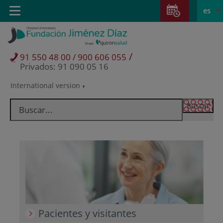
Saltar al contenido
Saltar
E
Idiom
Toggle
es
al
navigation
activo
contenido
/
91 550 48 00 / 900 606 055
Privados: 91 090 05 16
International version
Selector
de
idioma
Pacientes y visitantes