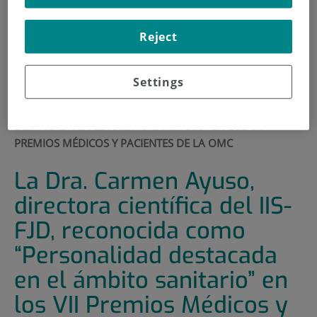
900 301 013
Reject
INICIO
|
SALA DE PRENSA
|
ACTUALIDAD
Settings
|
LA DRA. CARMEN AYUSO, DIRECTORA CIENTÍFICA DEL
IIS-FJD, RECONOCIDA COMO “PERSONALIDAD
DESTACADA EN EL ÁMBITO SANITARIO” EN LOS VII
PREMIOS MÉDICOS Y PACIENTES DE LA OMC
La Dra. Carmen Ayuso,
directora científica del IIS-
FJD, reconocida como
“Personalidad destacada
en el ámbito sanitario” en
los VII Premios Médicos y