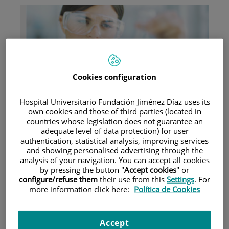
Cookies configuration
Investigación
Hospital Universitario Fundación Jiménez Díaz uses its
own cookies and those of third parties (located in
countries whose legislation does not guarantee an
adequate level of data protection) for user
authentication, statistical analysis, improving services
and showing personalised advertising through the
analysis of your navigation. You can accept all cookies
Docencia
by pressing the button "
Accept cookies
" or
configure/refuse them
their use from this
Settings
. For
more information click here:
Política de Cookies
Accept
Teléfono de atención al usuario