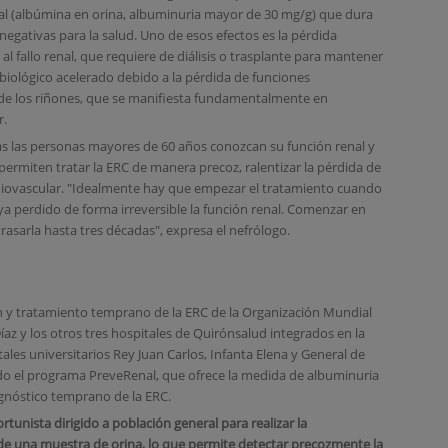
al (albúmina en orina, albuminuria mayor de 30 mg/g) que dura
egativas para la salud. Uno de esos efectos es la pérdida
 al fallo renal, que requiere de diálisis o trasplante para mantener
biológico acelerado debido a la pérdida de funciones
 de los riñones, que se manifiesta fundamentalmente en
r.
s las personas mayores de 60 años conozcan su función renal y
permiten tratar la ERC de manera precoz, ralentizar la pérdida de
ardiovascular. "Idealmente hay que empezar el tratamiento cuando
aya perdido de forma irreversible la función renal. Comenzar en
rasarla hasta tres décadas", expresa el nefrólogo.
n y tratamiento temprano de la ERC de la Organización Mundial
íaz y los otros tres hospitales de Quirónsalud integrados en la
ales universitarios Rey Juan Carlos, Infanta Elena y General de
ado el programa PreveRenal, que ofrece la medida de albuminuria
agnóstico temprano de la ERC.
tunista dirigido a población general para realizar la
 de una muestra de orina, lo que permite detectar precozmente la