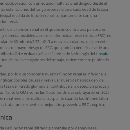
 en colaboración con un equipo multinacional dirigido desde el
nta estimaciones del rango esperable para cada edad de la tasa
principal medida de función renal, conjuntamente con una
ción renal.
ntil de la función renal en el que se encuentra una persona en
y detectar posibles casos de enfermedad renal crónica (ERC), es
erular de 60 ml/min/1.73 m2. "La nueva calculadora del percentil
rsonas con mayor riesgo de ERC, que podrían beneficiarse de una
. Alberto Ortiz Arduan
, jefe del Servicio de Nefrología del
Hospital
 uno de los investigadores del trabajo, recientemente publicado
l
.
d, por lo que conocer si nuestra función renal es inferior a la
tificar posibles causas y reevaluar nuestros hábitos de vida
 la tasa de filtrado glomerular contribuye a la detección precoz y
ca. "Tanto la OMS como las Naciones Unidas subrayaron en 2025
ión renal mediante diálisis o trasplante cuando los riñones fallan
, tratar precozmente o, mejor aún, prevenir la ERC", explica.
nica
a de función renal (filtrado glomerular por debajo de 60