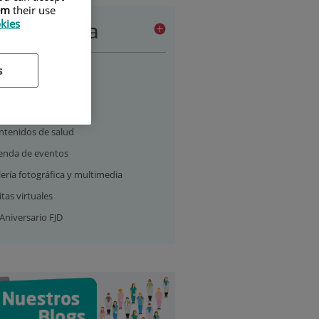
em
their use
okies
a de prensa
tualidad
s
deos
dcast
ntenidos de salud
enda de eventos
ería fotográfica y multimedia
itas virtuales
Aniversario FJD