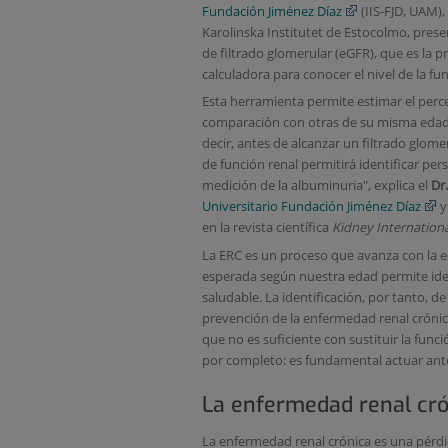
Fundación Jiménez Díaz
(IIS-FJD, UAM),
Karolinska Institutet de Estocolmo, prese
de filtrado glomerular (eGFR), que es la 
calculadora para conocer el nivel de la fun
Esta herramienta permite estimar el perce
comparación con otras de su misma edad, 
decir, antes de alcanzar un filtrado glom
de función renal permitirá identificar pe
medición de la albuminuria", explica el
Dr
Universitario Fundación Jiménez Díaz
y
en la revista científica
Kidney Internationa
La ERC es un proceso que avanza con la eda
esperada según nuestra edad permite iden
saludable. La identificación, por tanto, de
prevención de la enfermedad renal cróni
que no es suficiente con sustituir la func
por completo: es fundamental actuar antes
La enfermedad renal cró
La enfermedad renal crónica es una pérdid