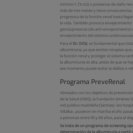
ml/min/1.73 m2) o presencia de daño ren
más de tres meses y tiene consecuencias n
progresiva de la función renal hasta llegar
la vida. También provoca envejecimiento 
gerosupresoras (de anti-envejecimiento)
envejecimiento del sistema cardiovascula
Para el
Dr. Ortiz
, es fundamental que toda
albuminuria, ya que existen terapias que 
la función renal y proteger el sistema c
la albuminuria es alta, antes de que se h
ese momento puede evitar la diálisis o ret
Programa PreveRenal
Alineados con los objetivos de prevenció
de la Salud (OMS), la Fundación Jiménez D
red pública madrileña (Sermas) -los hospit
Villalba-, pusieron en marcha el año pas
a personas entre 50 y 69 años, para el di
Se trata de un programa de screening opor
determinación de la albuminuria a partir