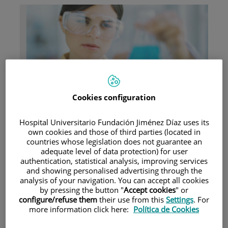
Investigación
Cookies configuration
Hospital Universitario Fundación Jiménez Díaz uses its
own cookies and those of third parties (located in
countries whose legislation does not guarantee an
adequate level of data protection) for user
authentication, statistical analysis, improving services
Docencia
and showing personalised advertising through the
analysis of your navigation. You can accept all cookies
by pressing the button "
Accept cookies
" or
configure/refuse them
their use from this
Settings
. For
more information click here:
Política de Cookies
Teléfono de atención al usuario