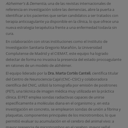
Alzheimer's & Dementia
, una de las revistas internacionales de
referencia en investigación sobre las demencias, abre la puerta a
identificar a los pacientes que serían candidatos a ser tratados con
terapia anticoagulante ya disponible en la clínica, lo que ofrece una
nueva estrategia terapéutica frente a una enfermedad todavía sin
cura.
En colaboración con otras instituciones como el Instituto de
Investigación Sanitaria Gregorio Marañón, la Universidad
Complutense de Madrid y el CIEMAT, este equipo ha logrado
detectar de forma no invasiva la presencia del estado procoagulante
en ratones de un modelo de alzhéimer.
El equipo liderado por la
Dra. Marta Cortés Canteli
, científica titular
del Centro de Neurociencia Cajal (CNC–CSIC) y colaboradora
científica del CNIC, utilizó la tomografía por emisión de positrones
(PET), una técnica de imagen médica muy utilizada en la práctica
clínica. El PET emplea sondas radiactivas capaces de unirse
específicamente a moléculas diana en el organismo y, en esta
investigación en concreto, se emplearon sondas de unión a fibrina y
plaquetas, componentes principales de los microtrombos, lo que
permitió evaluar su acumulación en el cerebro del animal vivo: a
mayor presencia de microtrombos en el cerebro, mayor señal