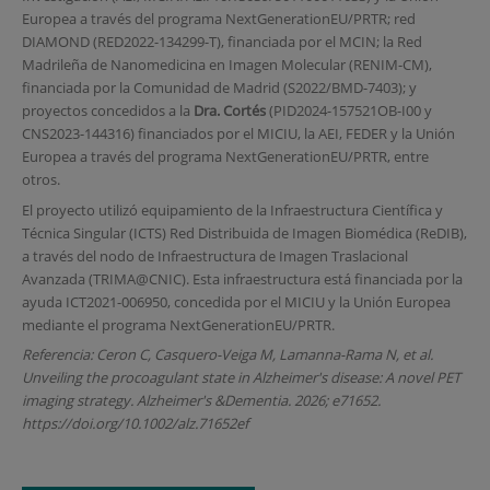
Europea a través del programa NextGenerationEU/PRTR; red
DIAMOND (RED2022-134299-T), financiada por el MCIN; la Red
Madrileña de Nanomedicina en Imagen Molecular (RENIM-CM),
financiada por la Comunidad de Madrid (S2022/BMD-7403); y
proyectos concedidos a la
Dra. Cortés
(PID2024-157521OB-I00 y
CNS2023-144316) financiados por el MICIU, la AEI, FEDER y la Unión
Europea a través del programa NextGenerationEU/PRTR, entre
otros.
El proyecto utilizó equipamiento de la Infraestructura Científica y
Técnica Singular (ICTS) Red Distribuida de Imagen Biomédica (ReDIB),
a través del nodo de Infraestructura de Imagen Traslacional
Avanzada (TRIMA@CNIC). Esta infraestructura está financiada por la
ayuda ICT2021-006950, concedida por el MICIU y la Unión Europea
mediante el programa NextGenerationEU/PRTR.
Referencia: Ceron C, Casquero-Veiga M, Lamanna-Rama N, et al.
Unveiling the procoagulant state in Alzheimer's disease: A novel PET
imaging strategy. Alzheimer's &Dementia. 2026; e71652.
https://doi.org/10.1002/alz.71652ef