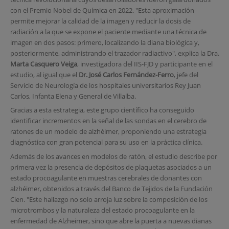
con el Premio Nobel de Química en 2022. "Esta aproximación
permite mejorar la calidad de la imagen y reducir la dosis de
radiación a la que se expone el paciente mediante una técnica de
imagen en dos pasos: primero, localizando la diana biológica y,
posteriormente, administrando el trazador radiactivo", explica la Dra.
Marta Casquero Veiga
, investigadora del IIS-FJD y participante en el
estudio, al igual que el
Dr. José Carlos Fernández-Ferro
, jefe del
Servicio de Neurología de los hospitales universitarios Rey Juan
Carlos, Infanta Elena y General de Villalba.
Gracias a esta estrategia, este grupo científico ha conseguido
identificar incrementos en la señal de las sondas en el cerebro de
ratones de un modelo de alzhéimer, proponiendo una estrategia
diagnóstica con gran potencial para su uso en la práctica clínica.
Además de los avances en modelos de ratón, el estudio describe por
primera vez la presencia de depósitos de plaquetas asociados a un
estado procoagulante en muestras cerebrales de donantes con
alzhéimer, obtenidos a través del Banco de Tejidos de la Fundación
Cien. "Este hallazgo no solo arroja luz sobre la composición de los
microtrombos y la naturaleza del estado procoagulante en la
enfermedad de Alzheimer, sino que abre la puerta a nuevas dianas