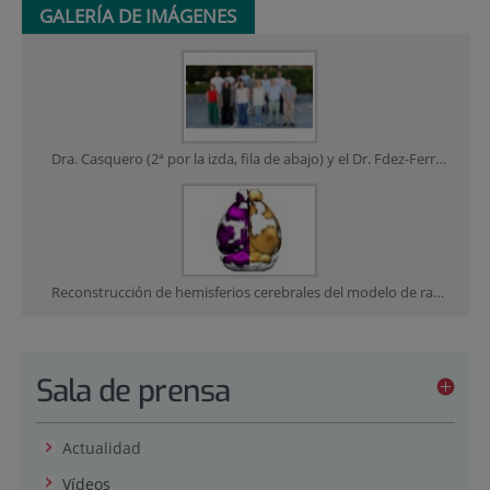
GALERÍA DE IMÁGENES
Dra. Casquero (2ª por la izda, fila de abajo) y el Dr. Fdez-Ferro (1º por la dcha, fila de arriba), junto a algunos de los otros autores del estudio
Reconstrucción de hemisferios cerebrales del modelo de ratón de alzhéimer, con zonas con mayor captación de la sonda de fibrina (violeta) y plaquetas (dorado)
Sala de prensa
Actualidad
Vídeos