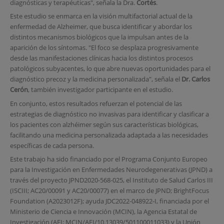
diagnósticas y terapéuticas", señala la Dra.
Cortés
.
Este estudio se enmarca en la visión multifactorial actual de la
enfermedad de Alzheimer, que busca identificar y abordar los
distintos mecanismos biológicos que la impulsan antes de la
aparición de los síntomas. "El foco se desplaza progresivamente
desde las manifestaciones clínicas hacia los distintos procesos
patológicos subyacentes, lo que abre nuevas oportunidades para el
diagnóstico precoz y la medicina personalizada", señala el
Dr. Carlos
Cerón
, también investigador participante en el estudio.
En conjunto, estos resultados refuerzan el potencial de las
estrategias de diagnóstico no invasivas para identificar y clasificar a
los pacientes con alzhéimer según sus características biológicas,
facilitando una medicina personalizada adaptada a las necesidades
específicas de cada persona.
Este trabajo ha sido financiado por el Programa Conjunto Europeo
para la Investigación en Enfermedades Neurodegenerativas (JPND) a
través del proyecto JPND2020-568-025, el Instituto de Salud Carlos III
(ISCIII; AC20/00091 y AC20/00077) en el marco de JPND; BrightFocus
Foundation (A2023012F); ayuda JDC2022-048922-I, financiada por el
Ministerio de Ciencia e Innovación (MCIN), la Agencia Estatal de
Investigación (AEI; MCIN/AEI/10.13039/501100011033) y la Unión