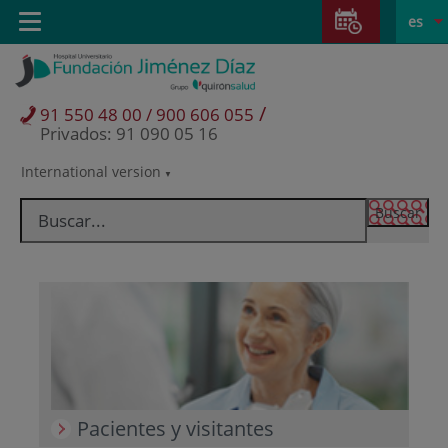
Saltar al contenido
Saltar
E
Idiom
Toggle
es
al
navigation
activo
contenido
/
91 550 48 00 / 900 606 055
Privados: 91 090 05 16
International version
Selector
de
idioma
Pacientes y visitantes