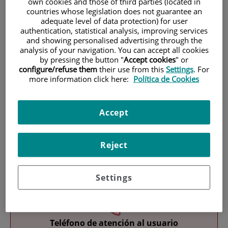
own cookies and those of third parties (located in
countries whose legislation does not guarantee an
adequate level of data protection) for user
authentication, statistical analysis, improving services
and showing personalised advertising through the
analysis of your navigation. You can accept all cookies
by pressing the button "
Accept cookies
" or
configure/refuse them
their use from this
Settings
. For
Investigación
more information click here:
Política de Cookies
Accept
Reject
Docencia
Settings
Teléfono de atención al usuario