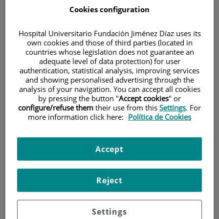
900 301 013
Cookies configuration
Hospital Universitario Fundación Jiménez Díaz uses its
own cookies and those of third parties (located in
INICIO
|
SALA DE PRENSA
|
VÍDEOS
countries whose legislation does not guarantee an
adequate level of data protection) for user
Vídeos
authentication, statistical analysis, improving services
and showing personalised advertising through the
analysis of your navigation. You can accept all cookies
by pressing the button "
Accept cookies
" or
configure/refuse them
their use from this
Settings
. For
more information click here:
Política de Cookies
Accept
Reject
Settings