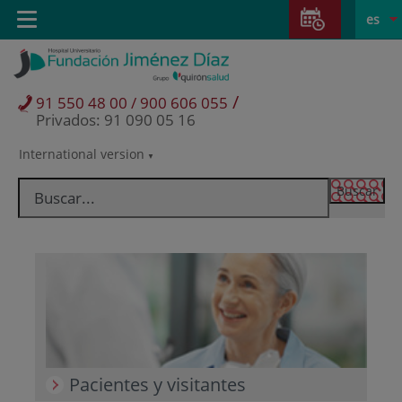
Saltar al contenido
Saltar
E
Idiom
Toggle
es
al
navigation
activo
contenido
/
91 550 48 00 / 900 606 055
Privados: 91 090 05 16
International version
Selector
de
idioma
Pacientes y visitantes