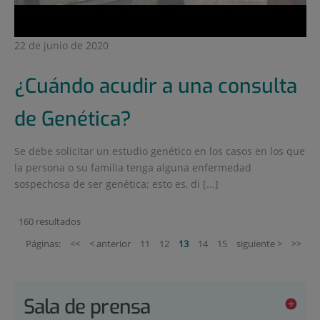
22 de junio de 2020
¿Cuándo acudir a una consulta
de Genética?
Se debe solicitar un estudio genético en los casos en los que
la persona o su familia tenga alguna enfermedad
sospechosa de ser genética; esto es, di [...]
160 resultados
Páginas:
<<
< anterior
11
12
13
14
15
siguiente >
>>
Sala de prensa