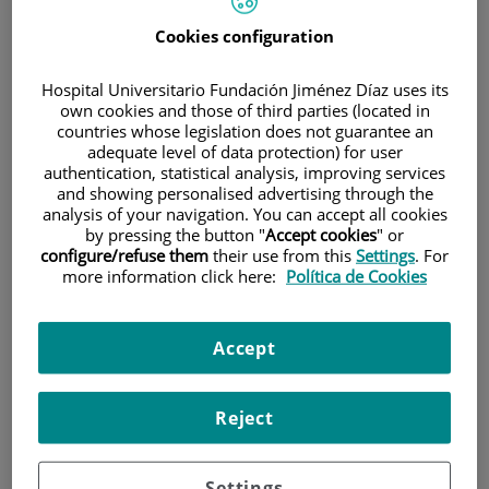
900 301 013
Cookies configuration
Hospital Universitario Fundación Jiménez Díaz uses its
INICIO
|
SALA DE PRENSA
|
VÍDEOS
own cookies and those of third parties (located in
countries whose legislation does not guarantee an
adequate level of data protection) for user
Vídeos
authentication, statistical analysis, improving services
and showing personalised advertising through the
analysis of your navigation. You can accept all cookies
by pressing the button "
Accept cookies
" or
configure/refuse them
their use from this
Settings
. For
more information click here:
Política de Cookies
Accept
Reject
Settings