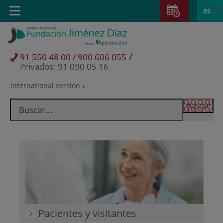
Saltar al contenido
Saltar
E
Idiom
Toggle
es
al
navigation
activo
contenido
/
91 550 48 00 / 900 606 055
Privados: 91 090 05 16
International version
Selector
de
idioma
Pacientes y visitantes