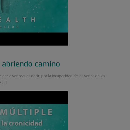
: abriendo camino
ciencia venosa, es decir, por la incapacidad de las venas de las
[...]