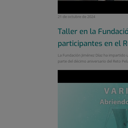
21 de octubre de 2024
Taller en la Fundaci
participantes en el 
La Fundación Jiménez Díaz ha impartido un
parte del décimo aniversario del Reto Pelay