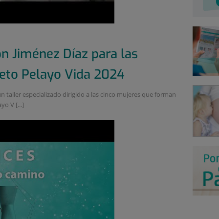
ón Jiménez Díaz para las
Reto Pelayo Vida 2024
 taller especializado dirigido a las cinco mujeres que forman
o V [...]