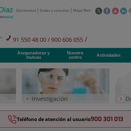
Este
Este
Este
Es
Quirónsalud
Dudas y consultas
Mapa Web
enlace
enlace
enlace
en
se
se
se
se
abrirá
abrirá
abrirá
ab
en
en
en
e
/
91 550 48 00 / 900 606 055
una
una
una
u
ventana
ventana
ventan
ve
Privados: 91 090 05 16
Aseguradoras y
Nuestro
nueva.
nueva.
nueva.
nu
Actividades
mutuas
centro
Investigación
D
900 301 013
Teléfono de atención al usuario