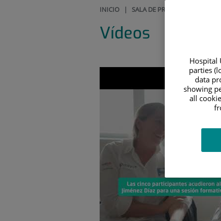
INICIO
|
SALA DE PRENSA
|
VÍDEOS
Vídeos
Hospital 
parties (
data pro
showing pe
all cooki
f