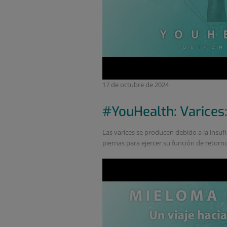
17 de octubre de 2024
#YouHealth: Varices
Las varices se producen debido a la insufi
piernas para ejercer su función de retorno 