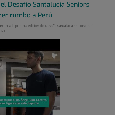
 el Desafío Santalucía Seniors
oner rumbo a Perú
ner a la primera edición del Desafío Santalucía Seniors: Perú
 F [...]