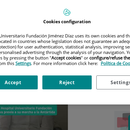
Sal
Cookies configuration
Ac
Universitario Fundación Jiménez Díaz uses its own cookies and th
Ví
located in countries whose legislation does not guarantee an adequ
Po
tection) for user authentication, statistical analysis, improving s
rsonalised advertising through the analysis of your navigation. Y
Co
es by pressing the button "
Accept cookies
" or
configure/refuse th
Ag
rom this
Settings
. For more information click here:
Política de Co
Gal
Vis
Accept
Reject
Setting
90 