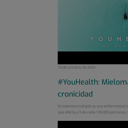
10 de octubre de 2024
#YouHealth: Mieloma 
cronicidad
El mieloma múltiple es una enfermedad he
que afecta a 5 de cada 100.000 personas, si 