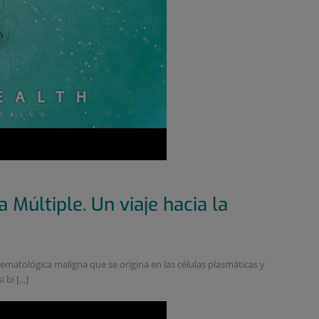
Múltiple. Un viaje hacia la
matológica maligna que se origina en las células plasmáticas y
bi [...]