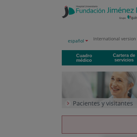
Saltar al contenido
Saltar
al
contenido
International version
Selector
Idioma
español
de
activo
idioma
Cartera de
Cuadro
servicios
médico
Pacientes y visitantes