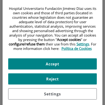
900 301 013
Hospital Universitario Fundación Jiménez Díaz uses its
own cookies and those of third parties (located in
countries whose legislation does not guarantee an
adequate level of data protection) for user
INICIO
|
SALA DE PRENSA
|
VÍDEOS
authentication, statistical analysis, improving services
and showing personalised advertising through the
Vídeos
analysis of your navigation. You can accept all cookies
by pressing the button "
Accept cookies
" or
configure/refuse them
their use from this
Settings
. For
more information click here:
Política de Cookies
Accept
Reject
Settings