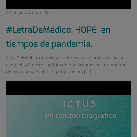
29 de octubre de 2024
#LetraDeMédico: HOPE, en
tiempos de pandemia.
LetraDeMédico, un podcast sobre casos médicos reales y
complejos En este capítulo de nuestro podcast, un equipo
de profesionales del Hospital Univers [...]