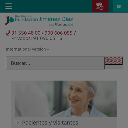
Saltar al contenido
Saltar
E
Idiom
Toggle
es
al
navigation
activo
contenido
/
91 550 48 00 / 900 606 055
Privados: 91 090 05 16
International version
Selector
de
idioma
Pacientes y visitantes