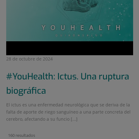
28 de octubre de 2024
#YouHealth: Ictus. Una ruptura
biográfica
El ictus es una enfermedad neurológica que se deriva de la
falta de aporte de riego sanguíneo a una parte concreta del
cerebro, afectando a su funcio [...]
160 resultados