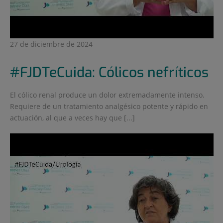
27 de diciembre de 2024
#FJDTeCuida: Cólicos nefríticos
El cólico renal produce un dolor extremadamente intenso.
Requiere de un tratamiento analgésico potente y rápido en
actuación, al que a veces hay que [...]