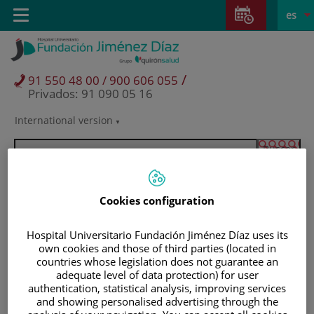
Saltar al contenido
Saltar
E
Idiom
Toggle
es
al
navigation
activo
contenido
/
91 550 48 00 / 900 606 055
Privados: 91 090 05 16
International version
Selector
de
idioma
Cookies configuration
Hospital Universitario Fundación Jiménez Díaz uses its
own cookies and those of third parties (located in
countries whose legislation does not guarantee an
adequate level of data protection) for user
authentication, statistical analysis, improving services
Pacientes y visitantes
and showing personalised advertising through the