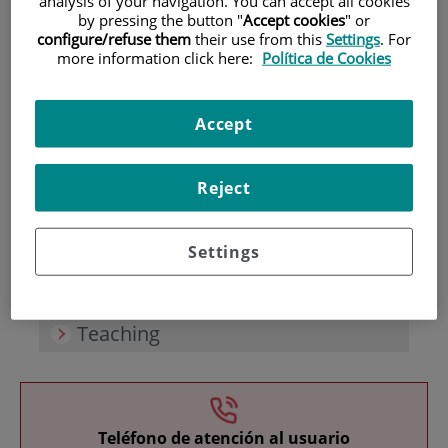
analysis of your navigation. You can accept all cookies
by pressing the button "
Accept cookies
" or
configure/refuse them
their use from this
Settings
. For
more information click here:
Política de Cookies
Accept
Research
Reject
Settings
Teaching
Teléfono de atención al usuario