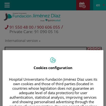
Jump to content
Jump
L
Active
Toggle
en
to
navigation
langu
content
/
91 550 48 00 / 900 606 055
Private Care: 91 090 05 16
International version
Language
selector
Cookies configuration
Hospital Universitario Fundación Jiménez Díaz uses its
own cookies and those of third parties (located in
countries whose legislation does not guarantee an
adequate level of data protection) for user
authentication, statistical analysis, improving services
Patients and visitors
and showing personalised advertising through the