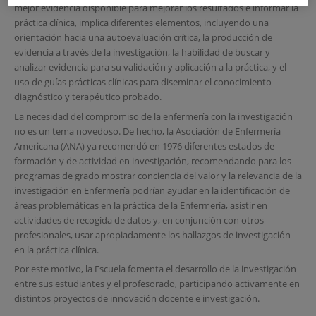
mejor evidencia disponible para mejorar los resultados e informar la
práctica clínica, implica diferentes elementos, incluyendo una
orientación hacia una autoevaluación crítica, la producción de
evidencia a través de la investigación, la habilidad de buscar y
analizar evidencia para su validación y aplicación a la práctica, y el
uso de guías prácticas clínicas para diseminar el conocimiento
diagnóstico y terapéutico probado
.
La necesidad del compromiso de la enfermería con la investigación
no es un tema novedoso. De hecho, la Asociación de Enfermería
Americana (ANA) ya recomendó en 1976 diferentes estados de
formación y de actividad en investigación, recomendando para los
programas de grado mostrar conciencia del valor y la relevancia de la
investigación en Enfermería podrían ayudar en la identificación de
áreas problemáticas en la práctica de la Enfermería, asistir en
actividades de recogida de datos y, en conjunción con otros
profesionales, usar apropiadamente los hallazgos de investigación
en la práctica clínica
.
Por este motivo, la Escuela fomenta el desarrollo de la investigación
entre sus estudiantes y el profesorado, participando activamente en
distintos proyectos de innovación docente e investigación.