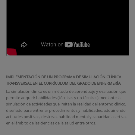
IMPLEMENTACIÓN DE UN PROGRAMA DE SIMULACIÓN CLÍNICA
TRANSVERSAL EN EL CURRÍCULUM DEL GRADO DE ENFERMERÍA
La simulación clínica es un método de aprendizaje y evaluación que
permite adquirir habilidades (técnicas y no técnicas) mediante la
simulación de actividades que imitan la realidad del entorno clínico,
diseñado para entrenar procedimientos y habilidades, adquiriendo
actitudes positivas, destreza, habilidad mental y capacidad asertiva,
en el ámbito de las ciencias de la salud entre otros.