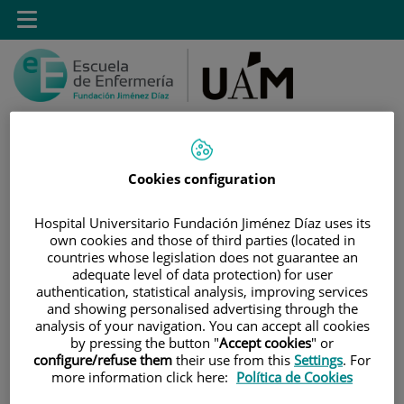
Saltar al contenido
Toggle
navigation
Cookies configuration
Saltar
Buscar
al
Hospital Universitario Fundación Jiménez Díaz uses its
contenido
own cookies and those of third parties (located in
countries whose legislation does not guarantee an
INICIO
|
ADMINISTRACIÓN
adequate level of data protection) for user
authentication, statistical analysis, improving services
|
TRÁMITES DE GRADO Y POSGRADO
and showing personalised advertising through the
analysis of your navigation. You can accept all cookies
Trámites de grado y
by pressing the button "
Accept cookies
" or
configure/refuse them
their use from this
Settings
. For
posgrado
more information click here:
Política de Cookies