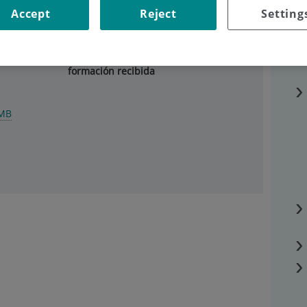
Accept
Reject
Setting
E 4 Procedimientos de
KB
605
KB
análisis de inserción
laboral de graduados y
satisfacción con la
formación recibida
MB