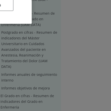
s
Grado y Postgrado
El Grado en cifras - Resumen de
indicadores del Grado en
Enfermería (UAM DATA)
Postgrado en cifras - Resumen de
indicadores del Máster
Universitario en Cuidados
Avanzados del paciente en
Anestesia, Reanimación y
Tratamiento del Dolor (UAM
DATA)
Informes anuales de seguimiento
interno
Informes objetivos de mejora
El Grado en cifras - Resumen de
indicadores del Grado en
Enfermería