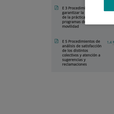
E 3 Procedimiento para
216
garantizar la calidad
de la prácticas y los
programas de
movilidad
E 5 Procedimientos de
1,4
análisis de satisfacción
de los distintos
colectivos y atención a
sugerencias y
reclamaciones