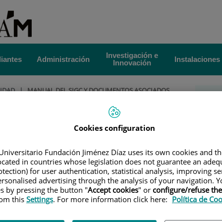
Investigación e
iantes
Administración
Instalaciones
Innovación
LIDAD
|
MANUAL DEL SIGC Y DOCUMENTOS ASOCIADOS
Sis
C y documentos asociados
de 
Cookies configuration
Se
Universitario Fundación Jiménez Díaz uses its own cookies and th
located in countries whose legislation does not guarantee an adequ
tection) for user authentication, statistical analysis, improving s
rsonalised advertising through the analysis of your navigation. Y
E 2 Procedimiento de
KB
2,7
MB
es by pressing the button "
Accept cookies
" or
configure/refuse th
evaluación y mejora de
rom this
Settings
. For more information click here:
Política de Co
la enseñanza y el
Se
profesorado