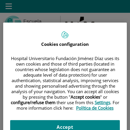
Saltar al contenido
Toggle
navigation
Cookies configuration
Hospital Universitario Fundación Jiménez Díaz uses its
Saltar
Buscar
own cookies and those of third parties (located in
al
countries whose legislation does not guarantee an
contenido
adequate level of data protection) for user
authentication, statistical analysis, improving services
and showing personalised advertising through the
INICIO
|
INSTALACIONES
analysis of your navigation. You can accept all cookies
|
INSTALACIONES - CAMPUS PINTOR ROSALES
by pressing the button "
Accept cookies
" or
configure/refuse them
their use from this
Settings
. For
Instalaciones - Campus
more information click here:
Política de Cookies
Pintor Rosales
Accept