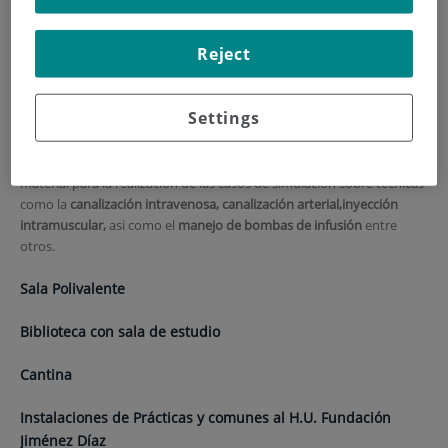
Aulas
Reject
Sala de prácticas de laboratorio
Settings
Simulación Clínica
La sala de simulación de intermedia cuenta con dispositivos y
material para la realización de las casos de simulación sobre técnicas
como la
canalización intravenosa, canalización arterial,
inyección
intramuscular,
asi como el
manejo de bombas de infusión
entre
otros.
Sala Polivalente
Biblioteca con sala de estudio
Cantina
Instalaciones de Prácticas y comunes al H.U. Fundación
Jiménez Díaz