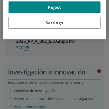
Ficheros disponibles
Reject
Grupo Investigación IISS-FJD-ESCUELA-
UAM
Settings
389
KB
Producción Cientifica_2021-
2025_RP_A_002_6.3.Grupo Inv
320
KB
Investigación e innovación
Importancia de la investigación en enfermería
Comisión de Investigación
Proyectos de Innovación Docente e Investigación
Producción científica