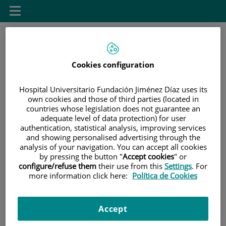
Saltar al contenido
Toggle
navigation
Cookies configuration
Hospital Universitario Fundación Jiménez Díaz uses its
own cookies and those of third parties (located in
Saltar
countries whose legislation does not guarantee an
Buscar
adequate level of data protection) for user
al
authentication, statistical analysis, improving services
contenido
and showing personalised advertising through the
analysis of your navigation. You can accept all cookies
INICIO
|
INVESTIGACIÓN E INNOVACIÓN
by pressing the button "
Accept cookies
" or
configure/refuse them
their use from this
Settings
. For
|
PRODUCCIÓN CIENTÍFICA
more information click here:
Política de Cookies
Producción científica
Accept