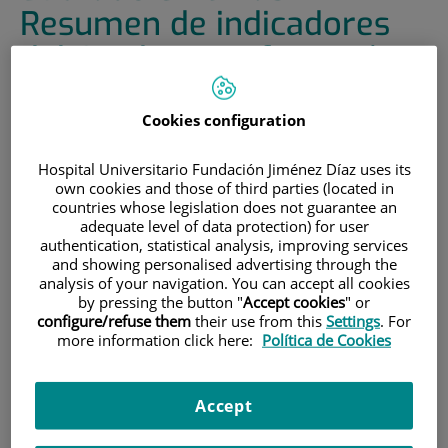
Resumen de indicadores
del Grado en Enfermería
Grado en Enfermería Fundación Jiménez
Cookies configuration
Díaz - UAM
Hospital Universitario Fundación Jiménez Díaz uses its
own cookies and those of third parties (located in
countries whose legislation does not guarantee an
Admisión
adequate level of data protection) for user
authentication, statistical analysis, improving services
and showing personalised advertising through the
analysis of your navigation. You can accept all cookies
by pressing the button "
Accept cookies
" or
configure/refuse them
their use from this
Settings
. For
more information click here:
Política de Cookies
Accept